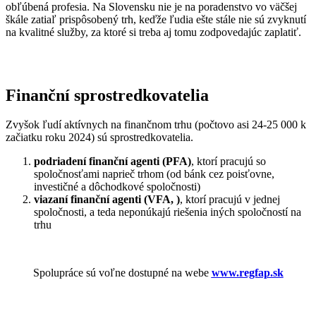
obľúbená profesia. Na Slovensku nie je na poradenstvo vo väčšej
škále zatiaľ prispôsobený trh, keďže ľudia ešte stále nie sú zvyknutí
na kvalitné služby, za ktoré si treba aj tomu zodpovedajúc zaplatiť.
Finanční sprostredkovatelia
Zvyšok ľudí aktívnych na finančnom trhu (počtovo asi 24-25 000 k
začiatku roku 2024) sú sprostredkovatelia.
podriadení finanční agenti (PFA)
, ktorí pracujú so
spoločnosťami naprieč trhom (od bánk cez poisťovne,
investičné a dôchodkové spoločnosti)
viazaní finanční agenti (VFA, )
, ktorí pracujú v jednej
spoločnosti, a teda neponúkajú riešenia iných spoločností na
trhu
Spolupráce sú voľne dostupné na webe
www.regfap.sk