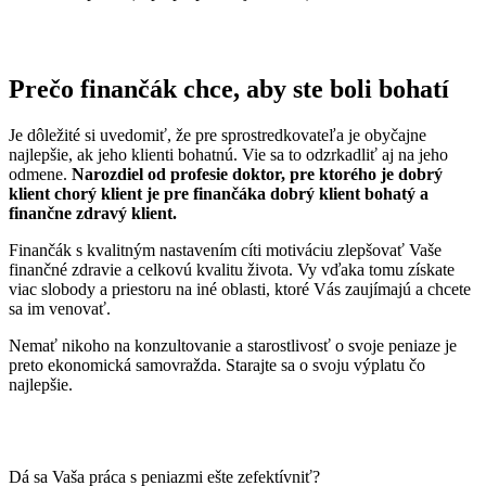
Prečo finančák chce, aby ste boli bohatí
Je dôležité si uvedomiť, že pre sprostredkovateľa je obyčajne
najlepšie, ak jeho klienti bohatnú. Vie sa to odzrkadliť aj na jeho
odmene.
Narozdiel od profesie doktor, pre ktorého je dobrý
klient chorý klient je pre finančáka dobrý klient bohatý a
finančne zdravý klient.
Finančák s kvalitným nastavením cíti motiváciu zlepšovať Vaše
finančné zdravie a celkovú kvalitu života. Vy vďaka tomu získate
viac slobody a priestoru na iné oblasti, ktoré Vás zaujímajú a chcete
sa im venovať.
Nemať nikoho na konzultovanie a starostlivosť o svoje peniaze je
preto ekonomická samovražda. Starajte sa o svoju výplatu čo
najlepšie.
Dá sa Vaša práca s peniazmi ešte zefektívniť?