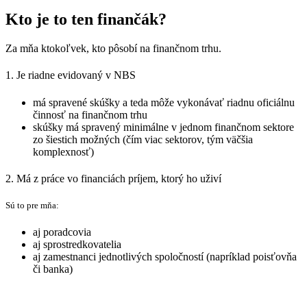
Kto je to ten finančák?
Za mňa ktokoľvek, kto pôsobí na finančnom trhu.
1. Je riadne evidovaný v NBS
má spravené skúšky a teda môže vykonávať riadnu oficiálnu
činnosť na finančnom trhu
skúšky má spravený minimálne v jednom finančnom sektore
zo šiestich možných (čím viac sektorov, tým väčšia
komplexnosť)
2. Má z práce vo financiách príjem, ktorý ho uživí
Sú to pre mňa:
aj poradcovia
aj sprostredkovatelia
aj zamestnanci jednotlivých spoločností (napríklad poisťovňa
či banka)