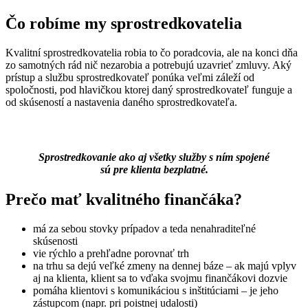
Čo robíme my sprostredkovatelia
Kvalitní sprostredkovatelia robia to čo poradcovia, ale na konci dňa
zo samotných rád nič nezarobia a potrebujú uzavrieť zmluvy. Aký
prístup a službu sprostredkovateľ ponúka veľmi záleží od
spoločnosti, pod hlavičkou ktorej daný sprostredkovateľ funguje a
od skúseností a nastavenia daného sprostredkovateľa.
Sprostredkovanie ako aj všetky služby s ním spojené
sú pre klienta bezplatné.
Prečo mať kvalitného finančáka?
má za sebou stovky prípadov a teda nenahraditeľné
skúsenosti
vie rýchlo a prehľadne porovnať trh
na trhu sa dejú veľké zmeny na dennej báze – ak majú vplyv
aj na klienta, klient sa to vďaka svojmu finančákovi dozvie
pomáha klientovi s komunikáciou s inštitúciami – je jeho
zástupcom (napr. pri poistnej udalosti)